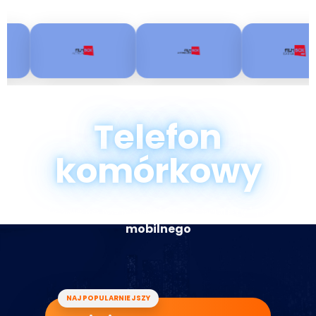
Wiele pakietów dodatkowych:
Telefon
komórkowy
Nielimitowane rozmowy i SMS + pakiety internetu
mobilnego
NAJPOPULARNIEJSZY