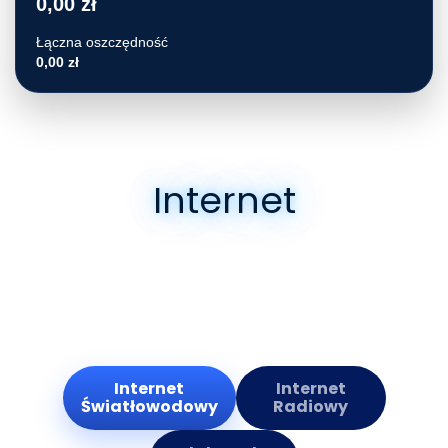
0,00 zł
Łączna oszczędność
0,00 zł
Internet
Oferujemy atrakcyjne pakiety i umowy
abonamentowe zarówno dla odbiorców
indywidualnych, jak i korporacyjnych.
Internet
Internet
Światłowodowy
Radiowy