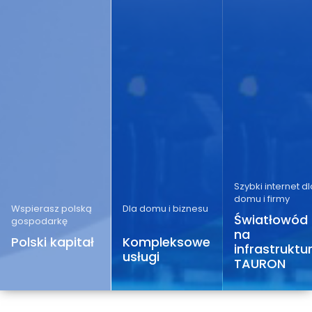
Szybki internet dl
domu i firmy
Wspierasz polską
Dla domu i biznesu
Światłowód
gospodarkę
na
Polski kapitał
Kompleksowe
infrastruktu
usługi
TAURON