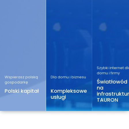
Szybki internet dl
domu i firmy
Wspierasz polską
Dla domu i biznesu
Światłowód
gospodarkę
na
Polski kapitał
Kompleksowe
infrastruktu
usługi
TAURON