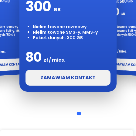
50 GB
300
No Limit 500 GB
500
GB
N
N
N
B
GB
Nielimitowane rozmowy
wane rozmowy
Nielimitowane rozm
wane SMS-y, MMS-y
Nielimitowane SMS-
Nielimitowane SMS-y, MMS-y
ych: 150 GB
Pakiet danych: 500 
Pakiet danych: 300 GB
90
80
zł / mies.
mies.
zł / mies.
WIAM KONTAKT
ZAMAWIAM KO
ZAMAWIAM KONTAKT