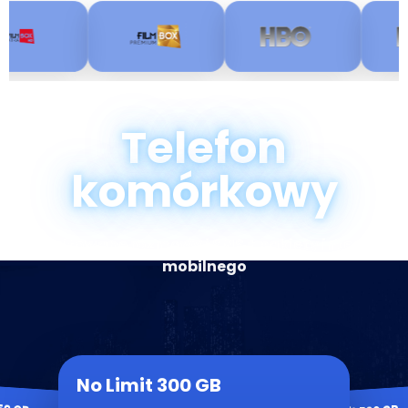
Telefon
komórkowy
Nielimitowane rozmowy i SMS + pakiety internetu
mobilnego
No Limit 300 GB