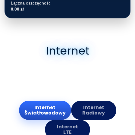
Łączna oszczędność
0,00 zł
Internet
Oferujemy atrakcyjne pakiety i umowy
abonamentowe zarówno dla odbiorców
indywidualnych, jak i korporacyjnych.
Internet
Internet
Światłowodowy
Radiowy
Internet
LTE