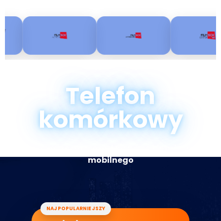
Wiele pakietów dodatkowych:
Telefon
komórkowy
Nielimitowane rozmowy i SMS + pakiety internetu
mobilnego
NAJPOPULARNIEJSZY