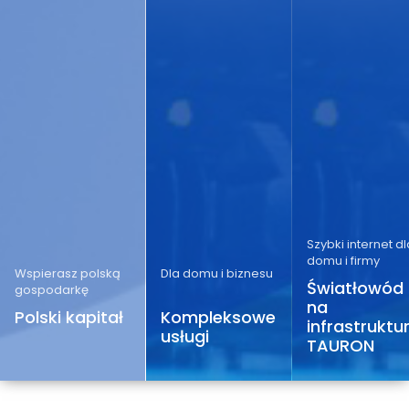
Szybki internet dl
domu i firmy
Wspierasz polską
Dla domu i biznesu
Światłowód
gospodarkę
na
Polski kapitał
Kompleksowe
infrastruktu
usługi
TAURON