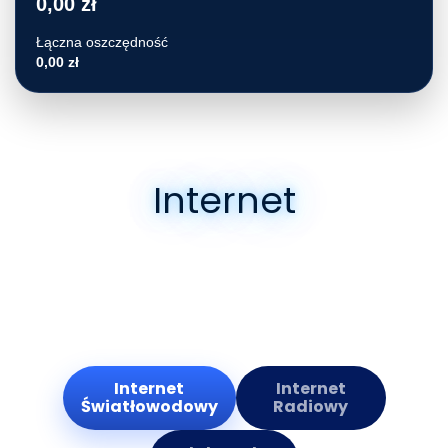
0,00 zł
Łączna oszczędność
0,00 zł
Internet
Oferujemy atrakcyjne pakiety i umowy
abonamentowe zarówno dla odbiorców
indywidualnych, jak i korporacyjnych.
Internet
Internet
Światłowodowy
Radiowy